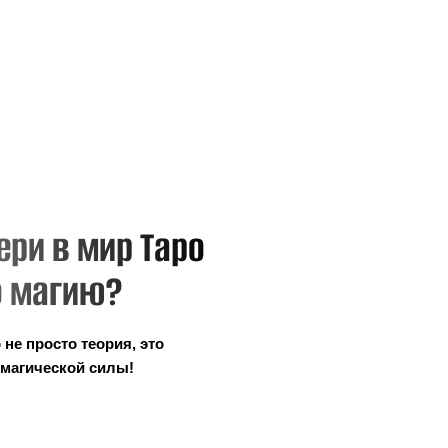
ир Таро
?
рия, это
илы!
 в мир карточных
владейте искусством
нний голос;
такли, жезлы — откройте
илу;
 архетипов и раскройте
ных желаний: Откройте