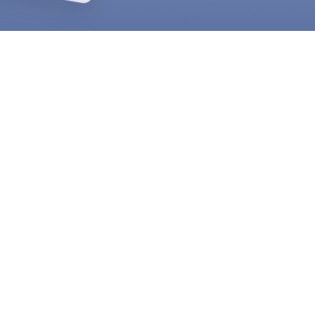
х уроков
тинный
янно
 и утомляет;
 что делает обучение
ны значений превращает Таро
ности применить знания в
альных учеников делает