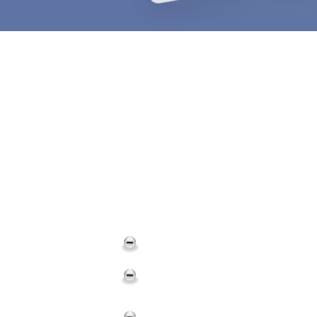
Устали от бесполезны
по картам ТАРО?
Обычные уроки и курсы не раскрывают Ваш ис
сильнейший магический потенциал и Вам посто
предлагают:
Много теории, которая тяжело запоминается
Мало практических примеров и упражнений,
бесполезным;
Заучивание трактовок без понимания глуби
в сухой справочник;
Отсутствие реальных результатов и возмож
жизни, оставляет вас в иллюзии знаний;
Невозможность узнать мнения и отзывы ре
выбор курса лотереей;