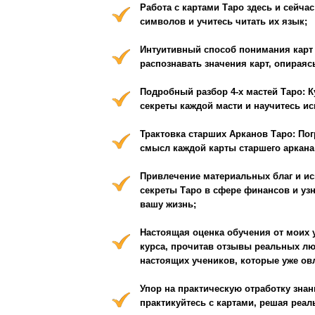
секреты Таро в сфере финансов и узнайте, как привле
вашу жизнь;
Настоящая оценка обучения от моих учеников: Убеди
курса, прочитав отзывы реальных людей и просмотр
настоящих учеников, которые уже овладели искусств
Упор на практическую отработку знаний: Не просто сл
практикуйтесь с картами, решая реальные задачи и р
Ценные подарки: Получайте бонусы и дополнительны
более углубиться в мир Таро;
Создание собственных раскладов: Научитесь создава
различных жизненных ситуаций и открывать новые г
Поддержка и ответы на ваши вопросы: Получайте под
вопросы от опытного преподавателя — Сергея Борга;
Новый взгляд на жизнь: Погружайтесь в мир Таро и о
возможности понимания себя и мира вокруг;
Возможность зарабатывать на своих знаниях: Научит
профессиональной деятельности и в дальнейшем стр
помогая людям обрести гармонию и личное счастье;