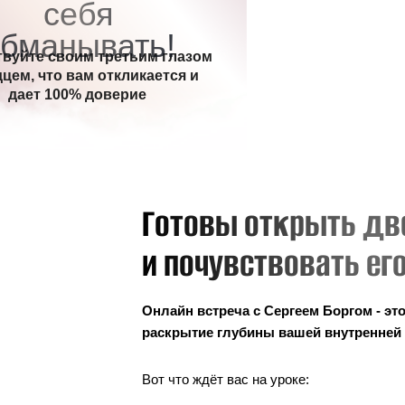
Готовы открыть двери в м
и почувствовать его магию
Онлайн встреча с Сергеем Боргом - это не просто тео
раскрытие глубины вашей внутренней магической с
Вот что ждёт вас на уроке:
Работа с картами Таро здесь и сейчас: Погружайтесь
символов и учитесь читать их язык;
Интуитивный способ понимания карт без зубрёжки: О
распознавать значения карт, опираясь на свой внутре
Подробный разбор 4-х мастей Таро: Кубки, мечи, пен
секреты каждой масти и научитесь использовать их с
Трактовка старших Арканов Таро: Погружайтесь в мир
смысл каждой карты старшего аркана;
Привлечение материальных благ и исполнение денеж