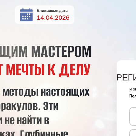
Ближайшая дата
14.04.2026
ИМ МАСТЕРОМ
ЕЧТЫ К ДЕЛУ
РЕГИСТРИ
тоды настоящих
СЕ
и забери свой бес
Полный курс ТАР
улов. Эти
 найти в
. Глубинные,
крытые коды