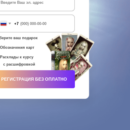
рок
рт
су
ой
Я БЕЗ ОПЛАТНО