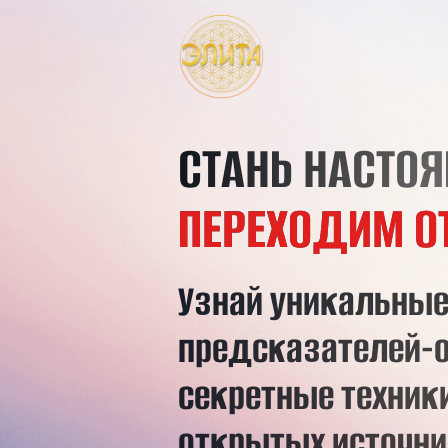
СТАНЬ НАСТОЯЩ
ПЕРЕХОДИМ ОТ М
Узнай
уникальные
ме
предсказателей-орак
секретные
техники не
открытых источниках
скрытые смыслы, за