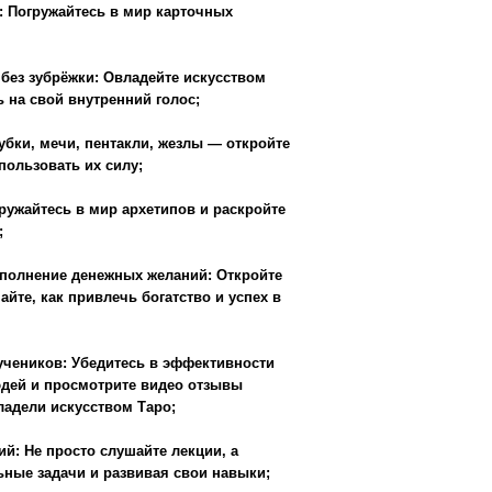
чь богатство и успех в
тесь в эффективности
ите видео отзывы
ом Таро;
ушайте лекции, а
азвивая свои навыки;
е материалы, чтобы ещё
ть расклады для
раницы понимания;
держку и ответы на ваши
ткройте для себя новые
есь использовать Таро для
оить успешный бизнес,